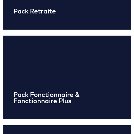
Pack Retraite
Demander à être contacté(e)
Solutions exclusives pour agents de l’État :
– Carte GIMAC (Fonctionnaire) ou VISA Classic
(Fonctionnaire Plus)
– Accès à AFG E-bank et assurance pour une
sécurité renforcée
Pack Fonctionnaire &
Demander à être contacté(e)
Fonctionnaire Plus