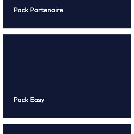
Pack Partenaire
Demander à être contacté(e)
Pour les agents de maîtrise et managers en quête de
simplicité :
– Carte GIMAC et découvert disponible
– SMS Banking et gestion en ligne via AFG E-bank
– Assurance carte pour une tranquillité d’esprit
Demander à être contacté(e)
Pack Easy