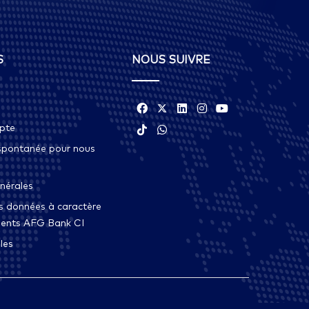
S
NOUS SUIVRE
mpte
spontanée pour nous
nérales
s données à caractère
lients AFG Bank CI
les