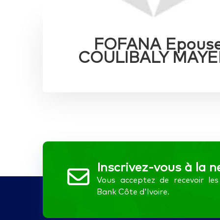
FOFANA Epous
COULIBALY MAYE
Inscrivez-vous à la n
Vous acceptez de recevoir l
Bank Côte d'Ivoire.