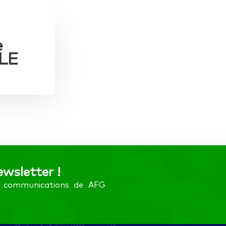
e
LE
ewsletter !
es communications de AFG