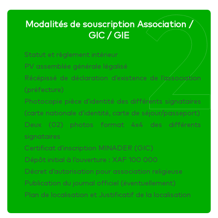
2
Modalités de souscription Association /
GIC / GIE
Statut et règlement intérieur
PV assemblée générale légalisé
Récépissé de déclaration d’existence de l’association
(préfecture)
Photocopie pièce d’identité des différents signataires
(carte nationale d’identité, carte de séjour/passeport)
Deux (02) photos format 4x4 des différents
signataires
Certificat d’inscription MINADER (GIC)
Dépôt initial à l’ouverture : XAF 100 000
Décret d’autorisation pour association religieuse
Publication du journal officiel (éventuellement)
Plan de localisation et Justificatif de la localisation