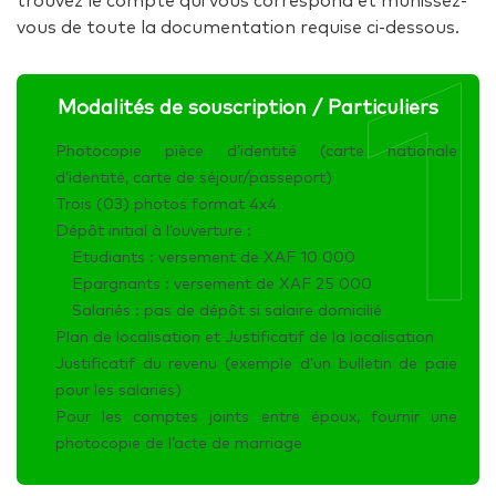
trouvez le compte qui vous correspond et munissez-
vous de toute la documentation requise ci-dessous.
1
Modalités de souscription / Particuliers
Photocopie pièce d’identité (carte nationale
d’identité, carte de séjour/passeport)
Trois (03) photos format 4x4
Dépôt initial à l’ouverture :
Etudiants : versement de XAF 10 000
Epargnants : versement de XAF 25 000
Salariés : pas de dépôt si salaire domicilié
Plan de localisation et Justificatif de la localisation
Justificatif du revenu (exemple d’un bulletin de paie
pour les salariés)
Pour les comptes joints entre époux, fournir une
photocopie de l’acte de marriage