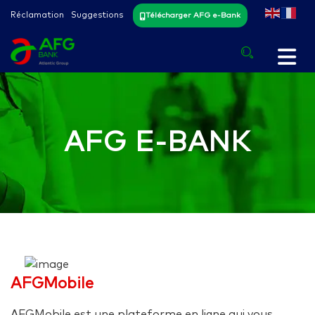
Réclamation
Suggestions
Télécharger AFG e-Bank
AFG E-BANK
AFGMobile
AFGMobile est une plateforme en ligne qui vous